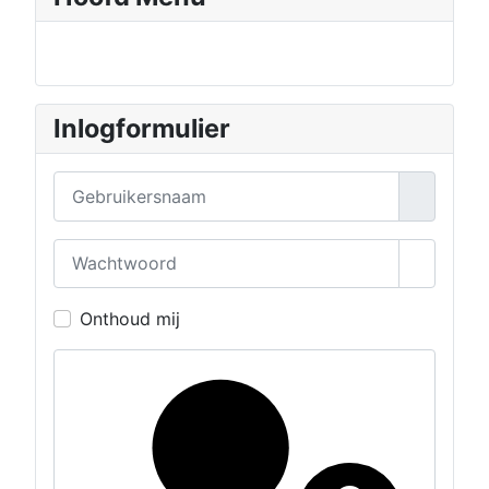
Inlogformulier
Gebruikersnaam
Wachtwoord
Toon wa
Onthoud mij