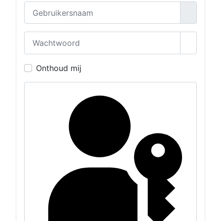
Gebruikersnaam
Wachtwoord
Toon wa
Onthoud mij