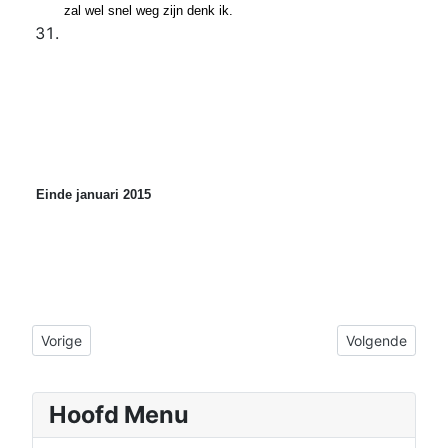
zal wel snel weg zijn denk ik.
Einde januari 2015
Vorig artikel: maart 2015 Cor
Volgende artike
Vorige
Volgende
Hoofd Menu