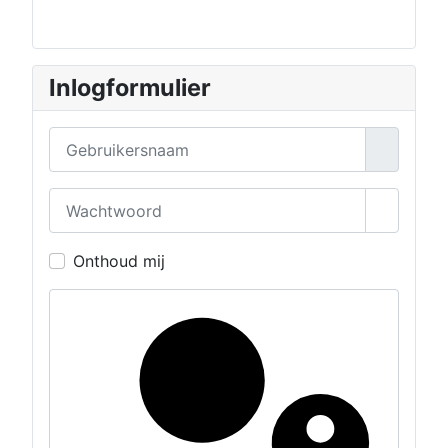
Inlogformulier
Gebruikersnaam
Wachtwoord
Toon wa
Onthoud mij