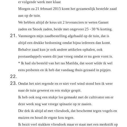
er volgende week mee klaar.
Morgen za 21 februari 2015 komt het gezamenlijk bestelde zaad
aan op de tuin.
We hebben altijd de keus uit 2 leveranciers te weten Garant
zaden en Snoek zaden, beide met ongeveer 25 - 30 % korting.
Vanmorgen mijn zaadbestelling afgehaald op de tuin, dat is
altijd een drukke bedoening omdat bijna iedereen dan komt.
Behalve zaad kun je ook andere artikelen ophalen, ook
pootaardappels waren dit jaar vroeg omdat er nu geen vorst is.
* Ik had sla besteld van het ras Matilda, dat soort wilde ik wel
eens proberen en ik heb dat vandaag thuis gezaaid in pijpjes.
Omdat het niet regende en er niet veel wind stond ben ik weer
naar de tuin geweest en een stukje gespit.
Ik heb ook nog een stukje los gemaakt met de cultivator om er
deze week nog wat vroege spinazie op te zaaien.
Die dek ik altijd af met vliesdoek, dat beschermt tegen vogels en
muizen en houd de ergste kou tegen.
Ik bezit veel stukken vliesdoek maar er staat met een merkstift op