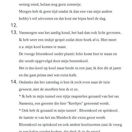
weinig wind, helaas nog geen zonnetje.
Morgen heb ik geen tijd omdat ik dan een van mijn andere
hobby's wil uitvoeren en dat kost me bijna heel de dag.
Vanmorgen was het aardig koud, het had dan ook licht gevroren.
Ik heb weer een stukje gespit zodat deze hoek af is. Hier moet
o.a. mijn kool komen te staan.
De vroege bloemkool onder plastic folie komt hier te staan en
die wordt opgevolgd door mijn boerenkool.
Het is dus kool op kool maar beide in een jaar, ik doe dit al jaren
en dat gaat prima met wat extra kalk.
Ondanks dat het zaterdag is ben ik toch even naar de tuin
geweest, met de snorfiets ben ik er zo.
* Ik heb in mijn tunnel een rijtje raapstelen gezaaid van het ras
Namenia, een groente die hier "Keeltjes" genoemd wordt.
* Ook heb ik gezaaid in mijn tunnel : Bloemkool en spitskool.
de laatste is van het ras Murdoch die extra groot wordt.
Bloemkool en spitskool en ook andere koolsoorten zaai ik vroeg
in een bakje zonder bodem, dat druk ik in de grond.