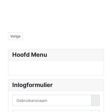
Vorig artikel: januari 2015 Cor
Vorige
Hoofd Menu
Inlogformulier
Gebruikersnaam