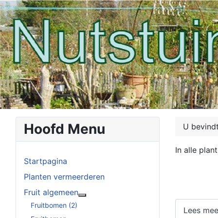
Hoofd Menu
U bevindt
In alle plan
Startpagina
Planten vermeerderen
Fruit algemeen
Meer over: Fruit algemeen
Fruitbomen (2)
Lees mee