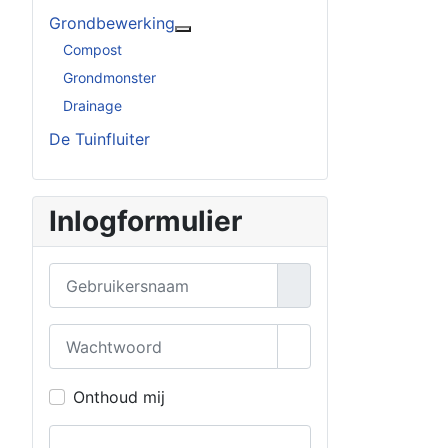
Grondbewerking
Meer over: Grondbewerking
Compost
Grondmonster
Drainage
De Tuinfluiter
Inlogformulier
Gebruikersnaam
Wachtwoord
Toon wachtwoord
Onthoud mij