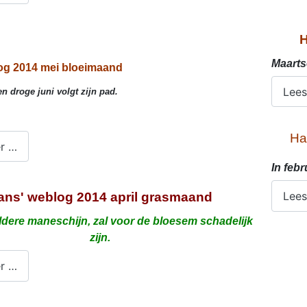
H
Maarts
og 2014 mei bloeimaand
Lees
en droge juni volgt zijn pad.
Ha
r …
In feb
Lees
ans' weblog 2014 april grasmaand
eldere maneschijn, zal voor de bloesem schadelijk
zijn.
r …