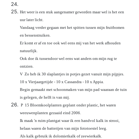
Het weer is een stuk aangenamer geworden maar wel is het een
uur later licht.
Vandaag verder gegaan met het spitten tussen mijn fruitbomen
en bessenstruiken.
Er komt er af en toe ook wel eens mij van het werk afhouden
natuurlijk.
Ook doe ik tussendoor wel eens wat anders om mijn rug te
ontzien.
V Zo heb ik 30 slaplantjes in potjes gezet vanuit mijn pijpjes.
10 x Vierjaargetijde - 10 x Cassandra - 10 x Appia.
Begin gemaakt met schoonmaken van mijn pad waaraan de tuin
is gelegen, de helft is van mij.
P 15 Bloemkoolplanten geplant onder plastic, het waren
weeuwenplanten gezaaid eind 2006.
Ik maak 'n ruim plantgat waar ik een handvol kalk in strooi,
helaas waren de batterijen van mijn fototoestel leeg.
Als kalk gebruik ik dolomietkalk of zeewierkalk.