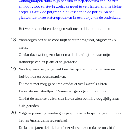
Zondagmorgen thuis mijn paprika en pepers verspeend. Ze zijn
al mooi groot en stevig zodat ze goed te verplanten zijn in kleine
potjes.
Ik druk de potgrond niet vast aan in de potjes. Na het
planten laat ik ze water optrekken in een bakje via de onderkant.
Het weer is slecht en de regen valt met bakken uit de lucht.
Vanmorgen een stuk voor mijn schuur omgespit, ongeveer 7 x 1
meter.
Omdat daar weinig zon komt maak ik er dit jaar maar mijn
slahoekje van en plant er snijselderie.
Vandaag een begin gemaakt net het spitten rond en tussen mijn
fruitbomen en bessenstruiken.
Dit moet met zorg gebeuren omdat er veel wortels zitten.
De eerste raapsteeltjes " Namenia" geoogst uit de tunnel.
Omdat de maartse buien zich lieten zien ben ik vroegtijdig naar
huis gereden.
Volgens planning vandaag mijn spinazie scherpzaad gezaaid van
het ras Amsterdams reuzenblad.
De laatste jaren dek ik het af met vliesdoek en daarvoor altijd