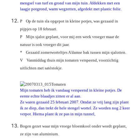
mengsel van turf en grond van mijn tuin. Afdekken met een
laagje potgrond, warm wegzetten, afgedekt met plastic folie.
P Op de tuin sla opgepot in kleine potjes, was gezaaid in
pijpjes op 18 februari.
P Mijn sjalot geplant, voor mij een week vroeger maar de
natuur is ook vroeger dit jaar.
* Gezaaid zomerworteltjes A'damse bak tussen mijn sjalotten.
V Vanmiddag thuis mijn tomaten verspeend, voorzichtig
uitlichten met satéstokje.
Mijn tomaten heb ik vandaag verspeend in kleine potjes. De
eerste echte blaadjes zitten er al aan.
Ze waren gezaaid 25 februari 2007. Omdat ze vrij lang zijn plant
ik ze diep, dan trekt de hele stengel wortel. Ze worden nog 2 keer
verpot. Hierna plant ik ze pas in mijn tunnel,
Bogen gezet waar mijn vroege bloemkool onder wordt geplant,
ze zijn van aluminium.