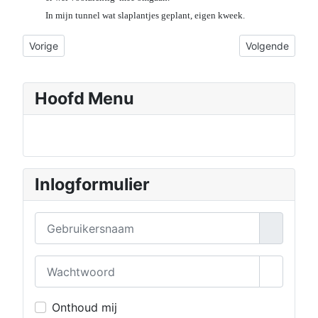
In mijn tunnel wat slaplantjes geplant, eigen kweek.
Vorig artikel: januari 2007
Volgende artikel
Vorige
Volgende
Hoofd Menu
Inlogformulier
Gebruikersnaam
Wachtwoord
Toon wa
Onthoud mij