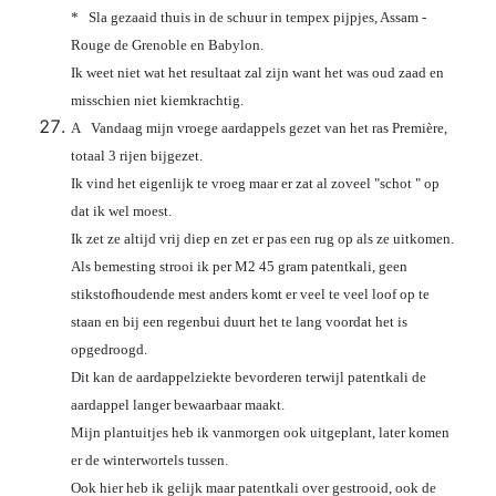
* Sla gezaaid thuis in de schuur in tempex pijpjes, Assam -
Rouge de Grenoble en Babylon.
Ik weet niet wat het resultaat zal zijn want het was oud zaad en
misschien niet kiemkrachtig.
A Vandaag mijn vroege aardappels gezet van het ras Première,
totaal 3 rijen bijgezet.
Ik vind het eigenlijk te vroeg maar er zat al zoveel "schot " op
dat ik wel moest.
Ik zet ze altijd vrij diep en zet er pas een rug op als ze uitkomen.
Als bemesting strooi ik per M2 45 gram patentkali, geen
stikstofhoudende mest anders komt er veel te veel loof op te
staan en bij een regenbui duurt het te lang voordat het is
opgedroogd.
Dit kan de aardappelziekte bevorderen terwijl patentkali de
aardappel langer bewaarbaar maakt.
Mijn plantuitjes heb ik vanmorgen ook uitgeplant, later komen
er de winterwortels tussen.
Ook hier heb ik gelijk maar patentkali over gestrooid, ook de