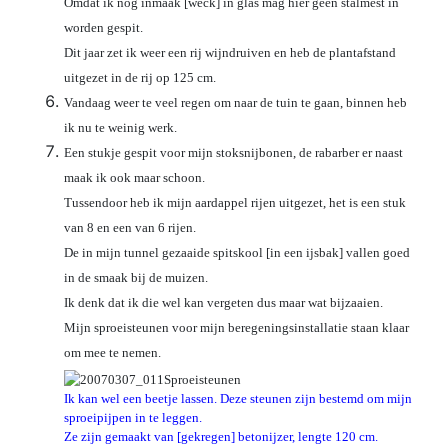
Omdat ik nog inmaak [weck] in glas mag hier geen stalmest in
worden gespit.
Dit jaar zet ik weer een rij wijndruiven en heb de plantafstand
uitgezet in de rij op 125 cm.
Vandaag weer te veel regen om naar de tuin te gaan, binnen heb
ik nu te weinig werk.
Een stukje gespit voor mijn stoksnijbonen, de rabarber er naast
maak ik ook maar schoon.
Tussendoor heb ik mijn aardappel rijen uitgezet, het is een stuk
van 8 en een van 6 rijen.
De in mijn tunnel gezaaide spitskool [in een ijsbak] vallen goed
in de smaak bij de muizen.
Ik denk dat ik die wel kan vergeten dus maar wat bijzaaien.
Mijn sproeisteunen voor mijn beregeningsinstallatie staan klaar
om mee te nemen.
Ik kan wel een beetje lassen. Deze steunen zijn bestemd om mijn
sproeipijpen in te leggen.
Ze zijn gemaakt van [gekregen] betonijzer, lengte 120 cm.