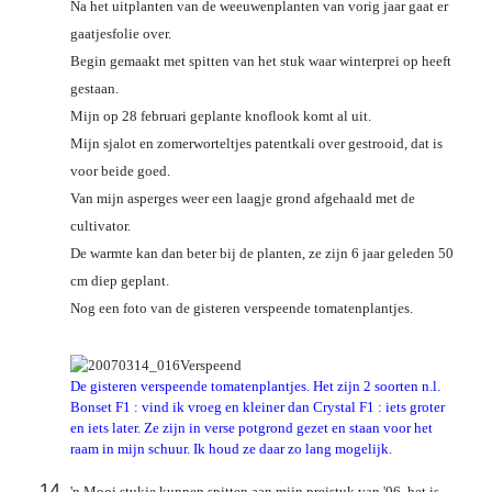
Na het uitplanten van de weeuwenplanten van vorig jaar gaat er
gaatjesfolie over.
Begin gemaakt met spitten van het stuk waar winterprei op heeft
gestaan.
Mijn op 28 februari geplante knoflook komt al uit.
Mijn sjalot en zomerworteltjes patentkali over gestrooid, dat is
voor beide goed.
Van mijn asperges weer een laagje grond afgehaald met de
cultivator.
De warmte kan dan beter bij de planten, ze zijn 6 jaar geleden 50
cm diep geplant.
Nog een foto van de gisteren verspeende tomatenplantjes.
De gisteren verspeende tomatenplantjes. Het zijn 2 soorten n.l.
Bonset F1 : vind ik vroeg en kleiner dan Crystal F1 : iets groter
en iets later. Ze zijn in verse potgrond gezet en staan voor het
raam in mijn schuur. Ik houd ze daar zo lang mogelijk.
'n Mooi stukje kunnen spitten aan mijn preistuk van '06, het is