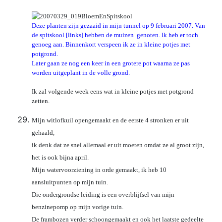
Deze planten zijn gezaaid in mijn tunnel op 9 februari 2007. Van
de spitskool [links] hebben de muizen genoten. Ik heb er toch
genoeg aan. Binnenkort verspeen ik ze in kleine potjes met
potgrond.
Later gaan ze nog een keer in een grotere pot waarna ze pas
worden uitgeplant in de volle grond.
Ik zal volgende week eens wat in kleine potjes met potgrond
zetten.
Mijn witlofkuil opengemaakt en de eerste 4 stronken er uit
gehaald,
ik denk dat ze snel allemaal er uit moeten omdat ze al groot zijn,
het is ook bijna april.
Mijn watervoorziening in orde gemaakt, ik heb 10
aansluitpunten op mijn tuin.
Die ondergrondse leiding is een overblijfsel van mijn
benzinepomp op mijn vorige tuin.
De frambozen verder schoongemaakt en ook het laatste gedeelte