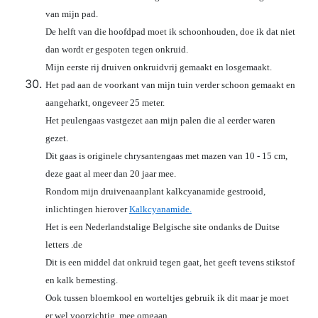
van mijn pad.
De helft van die hoofdpad moet ik schoonhouden, doe ik dat niet
dan wordt er gespoten tegen onkruid.
Mijn eerste rij druiven onkruidvrij gemaakt en losgemaakt.
Het pad aan de voorkant van mijn tuin verder schoon gemaakt en
aangeharkt, ongeveer 25 meter.
Het peulengaas vastgezet aan mijn palen die al eerder waren
gezet.
Dit gaas is originele chrysantengaas met mazen van 10 - 15 cm,
deze gaat al meer dan 20 jaar mee.
Rondom mijn druivenaanplant kalkcyanamide gestrooid,
inlichtingen hierover
Kalkcyanamide.
Het is een Nederlandstalige Belgische site ondanks de Duitse
letters .de
Dit is een middel dat onkruid tegen gaat, het geeft tevens stikstof
en kalk bemesting.
Ook tussen bloemkool en worteltjes gebruik ik dit maar je moet
er wel voorzichtig mee omgaan.