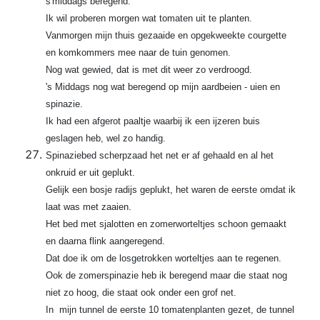
s'middags beregend.
Ik wil proberen morgen wat tomaten uit te planten.
Vanmorgen mijn thuis gezaaide en opgekweekte courgette
en komkommers mee naar de tuin genomen.
Nog wat gewied, dat is met dit weer zo verdroogd.
's Middags nog wat beregend op mijn aardbeien - uien en
spinazie.
Ik had een afgerot paaltje waarbij ik een ijzeren buis
geslagen heb, wel zo handig.
Spinaziebed scherpzaad het net er af gehaald en al het
onkruid er uit geplukt.
Gelijk een bosje radijs geplukt, het waren de eerste omdat ik
laat was met zaaien.
Het bed met sjalotten en zomerworteltjes schoon gemaakt
en daarna flink aangeregend.
Dat doe ik om de losgetrokken worteltjes aan te regenen.
Ook de zomerspinazie heb ik beregend maar die staat nog
niet zo hoog, die staat ook onder een grof net.
In mijn tunnel de eerste 10 tomatenplanten gezet, de tunnel