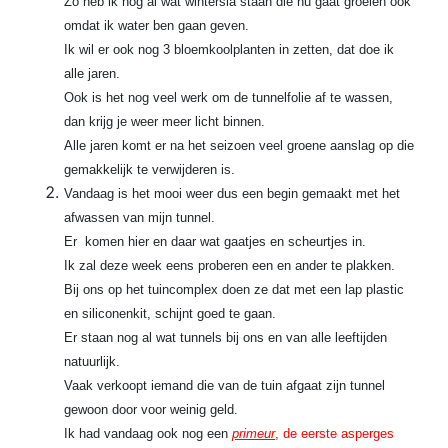
Zo heb ik nog al wat wintersla staan die nu gaat groeien ook
omdat ik water ben gaan geven.
Ik wil er ook nog 3 bloemkoolplanten in zetten, dat doe ik
alle jaren.
Ook is het nog veel werk om de tunnelfolie af te wassen,
dan krijg je weer meer licht binnen.
Alle jaren komt er na het seizoen veel groene aanslag op die
gemakkelijk te verwijderen is.
Vandaag is het mooi weer dus een begin gemaakt met het
afwassen van mijn tunnel.
Er komen hier en daar wat gaatjes en scheurtjes in.
Ik zal deze week eens proberen een en ander te plakken.
Bij ons op het tuincomplex doen ze dat met een lap plastic
en siliconenkit, schijnt goed te gaan.
Er staan nog al wat tunnels bij ons en van alle leeftijden
natuurlijk.
Vaak verkoopt iemand die van de tuin afgaat zijn tunnel
gewoon door voor weinig geld.
Ik had vandaag ook nog een
primeur
, de eerste asperges