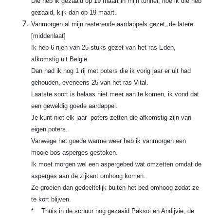
Die heb ik gezaaid op 19 maart in mijn tunnel, hoe ik die heb
gezaaid, kijk dan op 19 maart.
Vanmorgen al mijn resterende aardappels gezet, de latere.
[middenlaat]
Ik heb 6 rijen van 25 stuks gezet van het ras Eden,
afkomstig uit België.
Dan had ik nog 1 rij met poters die ik vorig jaar er uit had
gehouden, eveneens 25 van het ras Vital.
Laatste soort is helaas niet meer aan te komen, ik vond dat
een geweldig goede aardappel.
Je kunt niet elk jaar poters zetten die afkomstig zijn van
eigen poters.
Vanwege het goede warme weer heb ik vanmorgen een
mooie bos asperges gestoken.
Ik moet morgen wel een aspergebed wat omzetten omdat de
asperges aan de zijkant omhoog komen.
Ze groeien dan gedeeltelijk buiten het bed omhoog zodat ze
te kort blijven.
* Thuis in de schuur nog gezaaid Paksoi en Andijvie, de