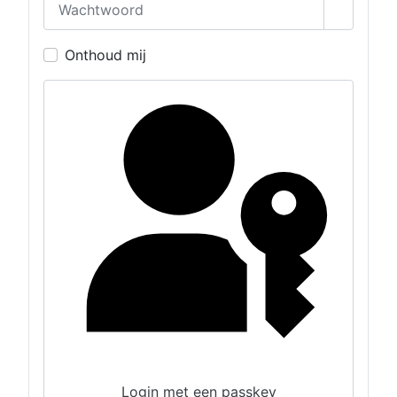
Toon wa
Onthoud mij
Login met een passkey