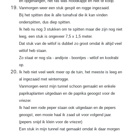
en opgehangen, het ras was Roodkapje en niet te koop.
Vanmorgen weer een stuk gespit en rogge ingezaaid.
Bij het spitten doe ik alle tuinafval die ik kan vinden
onderspitten, dus diep spitten.
Ik heb nu nog 3 stukken om te spitten maar die zijn nog niet
leeg, een stuk is ongeveer 7,5 x 1,5 meter.
Dat stuk van de witlof is dubbel zo groot omdat ik altijd veel
witlof heb staan.
Zo staat er nog sla - andijvie - boontjes - witlof en koolrabi
op.
Ik heb niet veel werk meer op de tuin, het meeste is leeg en
al ingezaaid met winterrogge.
Vanmorgen eerst mijn tunnel schoon gemaakt en enkele
paprikaplanten uitgedaan en de paprika geoogst voor de
vriezer.
Ik had een rode peper staan ook uitgedaan en de pepers
geoogst, een mooie haal ik zaad uit voor volgend jaar.
(pepers snijd ik klein voor de vriezer)
Een stuk in mijn tunnel nat gemaakt omdat ik daar morgen