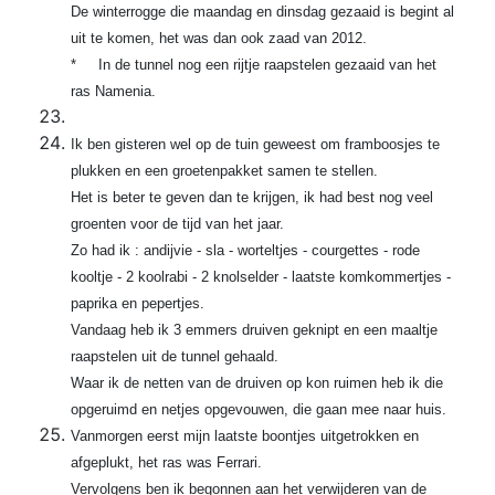
De winterrogge die maandag en dinsdag gezaaid is begint al
uit te komen, het was dan ook zaad van 2012.
* In de tunnel nog een rijtje raapstelen gezaaid van het
ras Namenia.
Ik ben gisteren wel op de tuin geweest om framboosjes te
plukken en een groetenpakket samen te stellen.
Het is beter te geven dan te krijgen, ik had best nog veel
groenten voor de tijd van het jaar.
Zo had ik : andijvie - sla - worteltjes - courgettes - rode
kooltje - 2 koolrabi - 2 knolselder - laatste komkommertjes -
paprika en pepertjes.
Vandaag heb ik 3 emmers druiven geknipt en een maaltje
raapstelen uit de tunnel gehaald.
Waar ik de netten van de druiven op kon ruimen heb ik die
opgeruimd en netjes opgevouwen, die gaan mee naar huis.
Vanmorgen eerst mijn laatste boontjes uitgetrokken en
afgeplukt, het ras was Ferrari.
Vervolgens ben ik begonnen aan het verwijderen van de