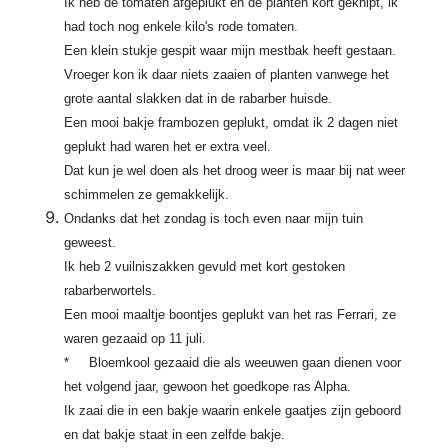
Ik heb de tomaten afgeplukt en de planten kort geknipt, ik
had toch nog enkele kilo's rode tomaten.
Een klein stukje gespit waar mijn mestbak heeft gestaan.
Vroeger kon ik daar niets zaaien of planten vanwege het
grote aantal slakken dat in de rabarber huisde.
Een mooi bakje frambozen geplukt, omdat ik 2 dagen niet
geplukt had waren het er extra veel.
Dat kun je wel doen als het droog weer is maar bij nat weer
schimmelen ze gemakkelijk.
Ondanks dat het zondag is toch even naar mijn tuin
geweest.
Ik heb 2 vuilniszakken gevuld met kort gestoken
rabarberwortels.
Een mooi maaltje boontjes geplukt van het ras Ferrari, ze
waren gezaaid op 11 juli.
* Bloemkool gezaaid die als weeuwen gaan dienen voor
het volgend jaar, gewoon het goedkope ras Alpha.
Ik zaai die in een bakje waarin enkele gaatjes zijn geboord
en dat bakje staat in een zelfde bakje.