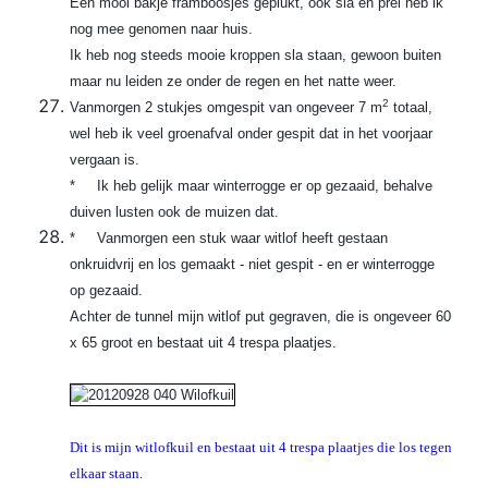
Een mooi bakje framboosjes geplukt, ook sla en prei heb ik
nog mee genomen naar huis.
Ik heb nog steeds mooie kroppen sla staan, gewoon buiten
maar nu leiden ze onder de regen en het natte weer.
2
Vanmorgen 2 stukjes omgespit van ongeveer 7 m
totaal,
wel heb ik veel groenafval onder gespit dat in het voorjaar
vergaan is.
* Ik heb gelijk maar winterrogge er op gezaaid, behalve
duiven lusten ook de muizen dat.
* Vanmorgen een stuk waar witlof heeft gestaan
onkruidvrij en los gemaakt - niet gespit - en er winterrogge
op gezaaid.
Achter de tunnel mijn witlof put gegraven, die is ongeveer 60
x 65 groot en bestaat uit 4 trespa plaatjes.
Dit is mijn witlofkuil en bestaat uit 4 trespa plaatjes die los tegen
elkaar staan.