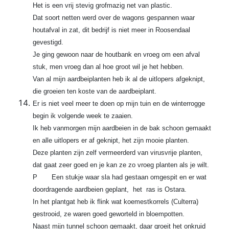
Het is een vrij stevig grofmazig net van plastic.
Dat soort netten werd over de wagons gespannen waar
houtafval in zat, dit bedrijf is niet meer in Roosendaal
gevestigd.
Je ging gewoon naar de houtbank en vroeg om een afval
stuk, men vroeg dan al hoe groot wil je het hebben.
Van al mijn aardbeiplanten heb ik al de uitlopers afgeknipt,
die groeien ten koste van de aardbeiplant.
Er is niet veel meer te doen op mijn tuin en de winterrogge
begin ik volgende week te zaaien.
Ik heb vanmorgen mijn aardbeien in de bak schoon gemaakt
en alle uitlopers er af geknipt, het zijn mooie planten.
Deze planten zijn zelf vermeerderd van virusvrije planten,
dat gaat zeer goed en je kan ze zo vroeg planten als je wilt.
P Een stukje waar sla had gestaan omgespit en er wat
doordragende aardbeien geplant, het ras is Ostara.
In het plantgat heb ik flink wat koemestkorrels (Culterra)
gestrooid, ze waren goed geworteld in bloempotten.
Naast mijn tunnel schoon gemaakt, daar groeit het onkruid