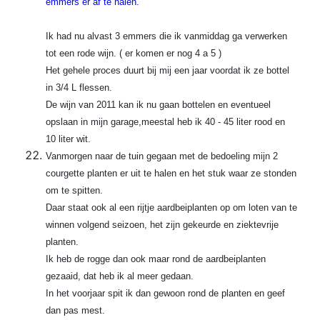
emmers er af te halen.
Ik had nu alvast 3 emmers die ik vanmiddag ga verwerken
tot een rode wijn. ( er komen er nog 4 a 5 )
Het gehele proces duurt bij mij een jaar voordat ik ze bottel
in 3/4 L flessen.
De wijn van 2011 kan ik nu gaan bottelen en eventueel
opslaan in mijn garage,meestal heb ik 40 - 45 liter rood en
10 liter wit.
Vanmorgen naar de tuin gegaan met de bedoeling mijn 2
courgette planten er uit te halen en het stuk waar ze stonden
om te spitten.
Daar staat ook al een rijtje aardbeiplanten op om loten van te
winnen volgend seizoen, het zijn gekeurde en ziektevrije
planten.
Ik heb de rogge dan ook maar rond de aardbeiplanten
gezaaid, dat heb ik al meer gedaan.
In het voorjaar spit ik dan gewoon rond de planten en geef
dan pas mest.