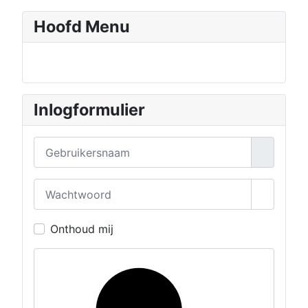
Hoofd Menu
Inlogformulier
Gebruikersnaam
Wachtwoord
Toon wa
Onthoud mij