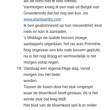
als de
vorst niet te snel intreed.
Vanmorgen kreeg ik een mail
uit België van
Groenteninfo dat het nog wel kon. zie
www.plantaardig.com
Ik ben geabonneerd op hun
nieuwsbrief, kost
niets en kan ik aanraden.
's Middags de
laatste bossen vroege
aardappels uitgedaan, het ras was
Première.
Nog ongeveer een kilo rode bessen geplukt,
nu
is het nog droog en vermoedelijk is het
morgen volop regen.
Vandaag een regenachtige dag, vanaf
morgen zou het beter
worden.
Tussen de buien door het stuk omgespit
waar de
bloemkool heeft gestaan, dit is het
eerste stuk dat leeg
blijft.
Het blad van de bloemkool spit ik er onder