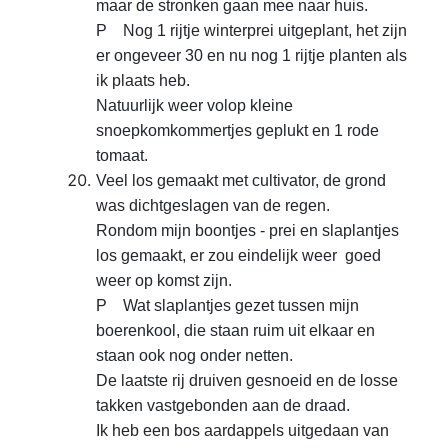
maar de
stronken gaan mee naar huis.
P Nog 1 rijtje winterprei
uitgeplant, het zijn
er ongeveer 30 en nu nog 1 rijtje planten als
ik plaats
heb.
Natuurlijk weer volop kleine
snoepkomkommertjes
geplukt en 1 rode
tomaat.
Veel los gemaakt met cultivator,
de grond
was dichtgeslagen van de regen.
Rondom mijn
boontjes - prei en slaplantjes
los gemaakt, er zou eindelijk weer goed
weer op
komst zijn.
P Wat slaplantjes gezet tussen mijn
boerenkool,
die staan ruim uit elkaar en
staan ook nog onder netten.
De laatste rij druiven gesnoeid en de losse
takken vastgebonden aan de
draad.
Ik heb een bos aardappels uitgedaan van