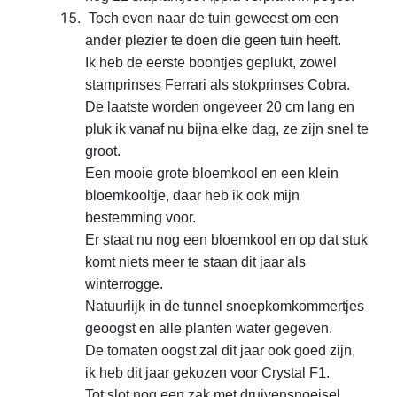
Toch even naar de tuin geweest om een
ander plezier te doen die geen
tuin heeft.
Ik heb de eerste boontjes geplukt, zowel
stamprinses Ferrari als stokprinses Cobra.
De laatste
worden ongeveer 20 cm lang en
pluk ik vanaf nu bijna elke dag, ze zijn snel te
groot.
Een mooie grote bloemkool en een klein
bloemkooltje, daar heb ik ook mijn
bestemming voor.
Er
staat nu nog een bloemkool en op dat stuk
komt niets meer te staan dit jaar als
winterrogge.
Natuurlijk in de tunnel snoepkomkommertjes
geoogst en alle planten water gegeven.
De tomaten oogst
zal dit jaar ook goed zijn,
ik heb dit jaar gekozen voor Crystal
F1.
Tot slot nog een zak met druivensnoeisel