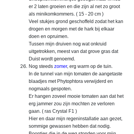
er 2 laten groeien en die zijn al net zo
groot
als minikomkommers. ( 15 - 20 cm )
Veel stukjes grond
geschoffeld zodat het kan
drogen en morgen met de hark bij elkaar
doen en
opruimen.
Tussen mijn druiven nog wat onkruid
uitgetrokken,
meest van dat grove gras dat
Duist wordt genoemd.
Nog steeds
zomer
, erg warm op de tuin.
In de tunnel van mijn tomaten de aangetaste
blaadjes met Phytophtora verwijderd en
nogmaals gespoten.
Er hangen zoveel mooie tomaten aan dat het
erg jammer zou zijn mochten ze verloren
gaan. ( ras Crystal F1 )
Hier en daar mijn regeninstallatie aan gezet,
sommige gewassen hebben dat nodig.
Boontjes die in de weg stonden voor mijn