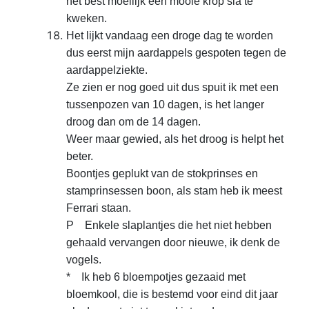
het best moeilijk een mooie krop sla te
kweken.
Het lijkt vandaag een droge dag te worden
dus
eerst mijn aardappels gespoten tegen de
aardappelziekte.
Ze zien er nog goed uit dus spuit ik met een
tussenpozen van 10 dagen, is het
langer
droog dan om de 14 dagen.
Weer maar gewied, als
het droog is helpt het
beter.
Boontjes geplukt van de
stokprinses en
stamprinsessen boon, als stam heb ik meest
Ferrari
staan.
P Enkele slaplantjes die het niet hebben
gehaald
vervangen door nieuwe, ik denk de
vogels.
* Ik heb 6
bloempotjes gezaaid met
bloemkool, die is bestemd voor eind dit jaar