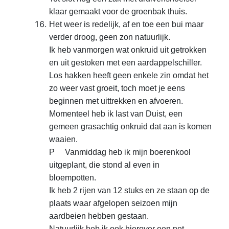
klaar
gemaakt voor de groenbak thuis.
Het weer is redelijk, af
en toe een bui maar
verder droog, geen zon natuurlijk.
Ik
heb vanmorgen wat onkruid uit getrokken
en uit gestoken met een
aardappelschiller.
Los hakken heeft geen enkele zin omdat
het
zo weer vast groeit, toch moet je eens
beginnen met uittrekken en
afvoeren.
Momenteel heb ik last van Duist, een
gemeen
grasachtig onkruid dat aan is komen
waaien.
P Vanmiddag heb
ik mijn boerenkool
uitgeplant, die stond al even in
bloempotten.
Ik heb 2 rijen van 12 stuks en ze staan op
de
plaats waar afgelopen seizoen mijn
aardbeien hebben
gestaan.
Natuurlijk heb ik ook hierover een net