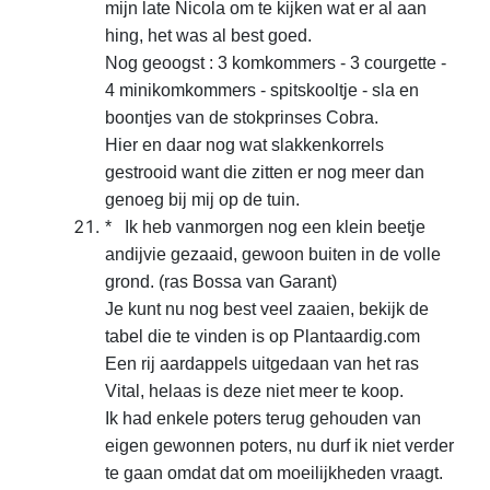
mijn late
Nicola om te kijken wat er al aan
hing, het was al best
goed.
Nog geoogst : 3 komkommers - 3 courgette -
4
minikomkommers - spitskooltje - sla en
boontjes van de stokprinses
Cobra.
Hier en daar nog wat slakkenkorrels
gestrooid want
die zitten er nog meer dan
genoeg bij mij op de tuin.
* Ik heb
vanmorgen nog een klein beetje
andijvie gezaaid, gewoon buiten in de volle
grond. (ras Bossa van Garant)
Je kunt nu nog best veel
zaaien, bekijk de
tabel die te vinden is op Plantaardig.com
Een rij aardappels uitgedaan van het ras
Vital, helaas is
deze niet meer te koop.
Ik had enkele poters terug gehouden
van
eigen gewonnen poters, nu durf ik niet verder
te gaan omdat dat om
moeilijkheden vraagt.