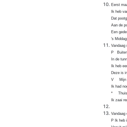
Eerst maa
Ik heb va
Dat pootg
Aan de po
Een gedee
's Middag
Vandaag n
P Buiten 
In de tun
Ik heb ee
Deze is i
V Mijn Pa
Ik had no
* Thuis h
Ik zaai r
Vandaag e
P Ik heb 