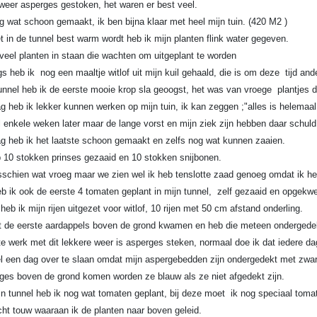
eer asperges gestoken, het waren er best veel.
g wat schoon gemaakt, ik ben bijna klaar met heel mijn tuin. (420 M2 )
 in de tunnel best warm wordt heb ik mijn planten flink water gegeven.
 veel planten in staan die wachten om uitgeplant te worden
s heb ik nog een maaltje witlof uit mijn kuil gehaald, die is om deze tijd ander
tunnel heb ik de eerste mooie krop sla geoogst, het was van vroege plantjes d
 heb ik lekker kunnen werken op mijn tuin, ik kan zeggen ;"alles is helemaa
l enkele weken later maar de lange vorst en mijn ziek zijn hebben daar schuld
 heb ik het laatste schoon gemaakt en zelfs nog wat kunnen zaaien.
10 stokken prinses gezaaid en 10 stokken snijbonen.
sschien wat vroeg maar we zien wel ik heb tenslotte zaad genoeg omdat ik het
ik ook de eerste 4 tomaten geplant in mijn tunnel, zelf gezaaid en opgekwe
heb ik mijn rijen uitgezet voor witlof, 10 rijen met 50 cm afstand onderling.
t de eerste aardappels boven de grond kwamen en heb die meteen ondergede
te werk met dit lekkere weer is asperges steken, normaal doe ik dat iedere da
el een dag over te slaan omdat mijn aspergebedden zijn ondergedekt met zwart
ges boven de grond komen worden ze blauw als ze niet afgedekt zijn.
 tunnel heb ik nog wat tomaten geplant, bij deze moet ik nog speciaal tom
cht touw waaraan ik de planten naar boven geleid.