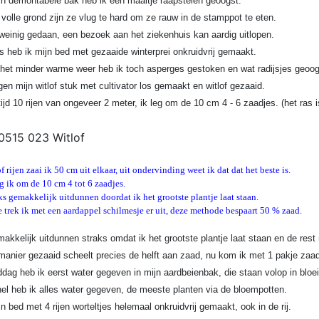
jn demontabele bak heb ik een maaltje raapstelen geoogst.
 volle grond zijn ze vlug te hard om ze rauw in de stamppot te eten.
einig gedaan, een bezoek aan het ziekenhuis kan aardig uitlopen.
s heb ik mijn bed met gezaaide winterprei onkruidvrij gemaakt.
et minder warme weer heb ik toch asperges gestoken en wat radijsjes geoog
en mijn witlof stuk met cultivator los gemaakt en witlof gezaaid.
ltijd 10 rijen van ongeveer 2 meter, ik leg om de 10 cm 4 - 6 zaadjes. (het ras
f rijen zaai ik 50 cm uit elkaar, uit ondervinding weet ik dat dat het beste is.
leg ik om de 10 cm 4 tot 6 zaadjes.
aks gemakkelijk uitdunnen doordat ik het grootste plantje laat staan.
 trek ik met een aardappel schilmesje er uit, deze methode bespaart 50 % zaad.
makkelijk uitdunnen straks omdat ik het grootste plantje laat staan en de rest
anier gezaaid scheelt precies de helft aan zaad, nu kom ik met 1 pakje zaad
dag heb ik eerst water gegeven in mijn aardbeienbak, die staan volop in bloei
nel heb ik alles water gegeven, de meeste planten via de bloempotten.
jn bed met 4 rijen worteltjes helemaal onkruidvrij gemaakt, ook in de rij.