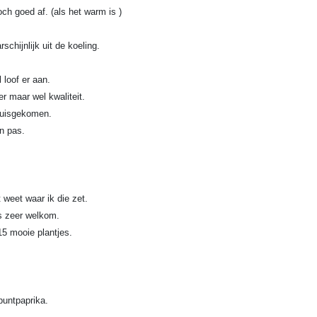
h goed af. (als het warm is )
chijnlijk uit de koeling.
 loof er aan.
r maar wel kwaliteit.
huisgekomen.
n pas.
weet waar ik die zet.
ns zeer welkom.
5 mooie plantjes.
puntpaprika.