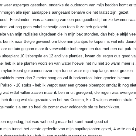
r weer asperges gestoken, ondanks de ouderdom van mijn bedden komt er toc
nmorgen alle rijen aardappels aangeaard behalve die het laatst zijn gezet.
oed - Frieslander - was afkomstig van een pootgoedbedrijf en ze kwamen waars
ters zat nog geen enkel scheutje aan toen ik ze heb gekocht.
lte van mijn radijsjes uitgedaan die in mijn bak stonden, dan heb je altijd veel
s ben ik naar Belgie geweest om bloemen plantjes te kopen, is wel iets duurde
aar de tuin gegaan maar ik verwachtte toch regen en dus met een nat pak t
uitgeplant 10 ijsbergsla en 12 andijvie plantjes, kwam de regen dus goed va
nel heb ik alle planten voorzien van water hoewel het nu niet zo warm meer is.
n nylon koord gespannen over mijn tunnel waar mijn hop langs moet groeien.
nmiddels meer dan 2 meter hoog en zal ik horizontaal laten groeien hieraan.
ksoi - 10 stuks - heb ik verpot naar een grotere bloempot omdat ik nog niet 
g wat witlof willen zaaien maar ik ben er uit geregend, die regen was overige
eb ik nog wat sla gezaaid van het ras Cosima, 5 x 3 vakjes worden straks 1
egelmatig sla om zo heel de zomer over voldoende sla te beschikken.
en regendag, het was wel nodig maar het komt nooit goed uit.
in mijn tunnel het eerste gedeelte van mijn paprikaplanten gezet, 4 witte en 4 