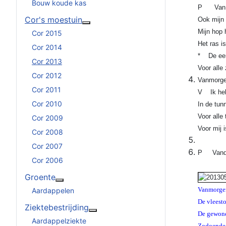
Bouw koude kas
P Van mij
Cor's moestuin
Ook mijn 
Meer over: Cor's moestuin
Mijn hop 
Cor 2015
Het ras i
Cor 2014
* De eers
Cor 2013
Voor alle
Cor 2012
Vanmorgen
Cor 2011
V Ik heb 
Cor 2010
In de tun
Voor alle
Cor 2009
Voor mij 
Cor 2008
Cor 2007
P Vandaa
Cor 2006
Groente
Meer over: Groente
Vanmorgen 
Aardappelen
De vleesto
Ziektebestrijding
De gewone
Meer over: Ziektebestrijding
Aardappelziekte
Zodoende 