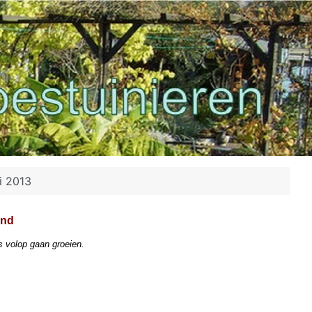
i 2013
and
es volop gaan groeien.