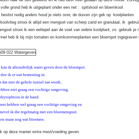
olle grond heb ik uitgeplant onder een net : spitskool en bloemkool.
s beslist nodig anders houd je niets over, de duiven zijn gek op koolplanten.
koolvlieg strooi ik altijd een mengsel van scherp zand en granulaat, ik gebr
engsel strooi ik een eetlepel aan de voet van iedere koolplant, zo gebruik je n
unnel heb ik bij mijn tomaten en komkommerplanten een bloempot ingegraven w
 kan ik afzonderlijk water geven door de bloempot.
doe ik er wat bemesting in.
s dat niet de gehele tunnel nat wordt,
ebben niet graag een vochtige omgeving.
phytophtora in de hand.
s hebben wel graag een vochtige omgeving en
nevel ik die regelmatig met een bloemenspuit.
ken staan nog wat bloemen.
k op deze manier extra mest/voeding geven.