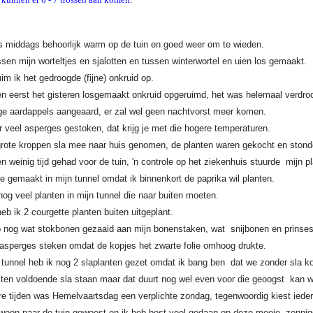
s middags behoorlijk warm op de tuin en goed weer om te wieden.
ssen mijn worteltjes en sjalotten en tussen winterwortel en uien los gemaakt.
im ik het gedroogde (fijne) onkruid op.
 eerst het gisteren losgemaakt onkruid opgeruimd, het was helemaal verdro
e aardappels aangeaard, er zal wel geen nachtvorst meer komen.
 veel asperges gestoken, dat krijg je met die hogere temperaturen.
rote kroppen sla mee naar huis genomen, de planten waren gekocht en stonde
 weinig tijd gehad voor de tuin, 'n controle op het ziekenhuis stuurde mijn p
e gemaakt in mijn tunnel omdat ik binnenkort de paprika wil planten.
nog veel planten in mijn tunnel die naar buiten moeten.
 ik 2 courgette planten buiten uitgeplant.
 nog wat stokbonen gezaaid aan mijn bonenstaken, wat snijbonen en prinse
asperges steken omdat de kopjes het zwarte folie omhoog drukte.
unnel heb ik nog 2 slaplanten gezet omdat ik bang ben dat we zonder sla ko
iten voldoende sla staan maar dat duurt nog wel even voor die geoogst kan 
re tijden was Hemelvaartsdag een verplichte zondag, tegenwoordig kiest ieder 
woon naar de tuin geweest en ik heb best veel gedaan op deze mooie zonnig