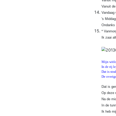
Vanuit mi
Vanuit de
Vandaag w
's Middag
Ondanks h
* Vanmorg
Ik zaai a
Mijn witlo
In de rij 
Dat is str
De overige
Dat is ge
Op deze m
Na de mid
In de tun
Ik heb mi