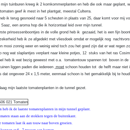
n tuinburen kreeg ik 2 komkommerplanten en heb die ook maar geplant, wel do
tomaten geef ik mest in het plantgat, meestal Culterra.
heb ik terug gesnoeid naar 5 scheuten in plaats van 25, daar komt voor mij v
s Saaz, een aroma hop die ik horizontaal leid over mijn tunnel.
te prinsessenboontjes in de volle grond heb ik gezaaid, het is een fijn boon
 zekerheid heb ik ze afgedekt met vliesdoek omdat er mogelijk nog nachtvors
 mooi zonnig weer en weinig wind toch zou het goed zijn dat er wat regen zou 
nog wat slaplantjes verplant naar kleine potjes, 12 stuks van het ras Cosim
nel heb ik wat bezig geweest met o.a. tomatentouw spannen tot boven in de tu
 tuinen liggen paden die iedereen
moet
schoon houden tot de helft maar niet i
is dat ongeveer 24 x 1,5 meter, eenmaal schoon is het gemakkelijk bij te houd
g mijn laatste tomatenplanten in de tunnel gezet.
heb ik de laatste tomatenplanten in mijn tunnel geplant.
maten staan aan de stokken tegen de buitenkant.
 tomaten laat ik aan touw naar boven groeien.
kunnen er 6 - 7 trossen aan komen.