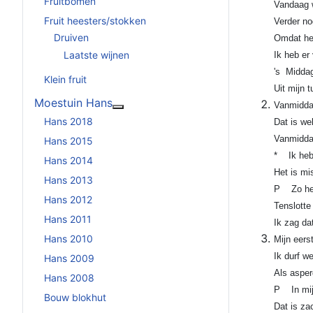
Fruitbomen
Vandaag w
Fruit heesters/stokken
Verder no
Druiven
Omdat het
Laatste wijnen
Ik heb er
's Middag
Klein fruit
Uit mijn 
Moestuin Hans
Vanmiddag
Meer over: Moestuin Hans
Hans 2018
Dat is we
Vanmiddag
Hans 2015
* Ik heb 
Hans 2014
Het is mi
Hans 2013
P Zo heb 
Hans 2012
Tenslotte 
Hans 2011
Ik zag da
Hans 2010
Mijn eers
Ik durf w
Hans 2009
Als asper
Hans 2008
P In mijn
Bouw blokhut
Dat is za