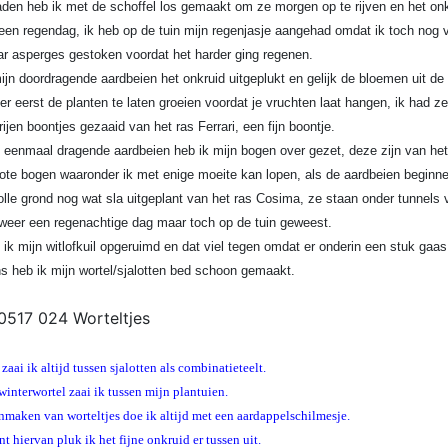
den heb ik met de schoffel los gemaakt om ze morgen op te rijven en het onkru
en regendag, ik heb op de tuin mijn regenjasje aangehad omdat ik toch nog v
r asperges gestoken voordat het harder ging regenen.
jn doordragende aardbeien het onkruid uitgeplukt en gelijk de bloemen uit de
ter eerst de planten te laten groeien voordat je vruchten laat hangen, ik had z
rijen boontjes gezaaid van het ras Ferrari, een fijn boontje.
 eenmaal dragende aardbeien heb ik mijn bogen over gezet, deze zijn van het
grote bogen waaronder ik met enige moeite kan lopen, als de aardbeien beginnen
olle grond nog wat sla uitgeplant van het ras Cosima, ze staan onder tunnels
eer een regenachtige dag maar toch op de tuin geweest.
 ik mijn witlofkuil opgeruimd en dat viel tegen omdat er onderin een stuk gaa
s heb ik mijn wortel/sjalotten bed schoon gemaakt.
 zaai ik altijd tussen sjalotten als combinatieteelt.
interwortel zaai ik tussen mijn plantuien.
maken van worteltjes doe ik altijd met een aardappelschilmesje.
t hiervan pluk ik het fijne onkruid er tussen uit.