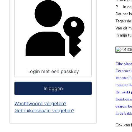
P In de v
Dat net i
Tegen de 
Van dit m
In mijn t
Elke plant
Login met een passkey
Eventueel 
Voordeel i
tomaten h
Inloggen
Dit werkt 
Komkommer
Wachtwoord vergeten?
daarom be
Gebruikersnaam vergeten?
In de bak
Ook kan i