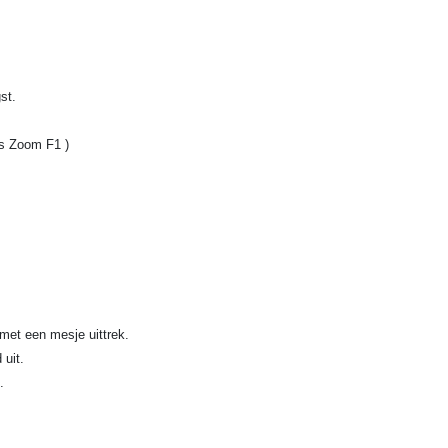
st.
 is Zoom F1 )
 met een mesje uittrek.
 uit.
.