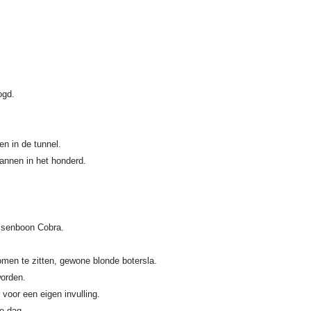
ogd.
n in de tunnel.
lannen in het honderd.
ssenboon Cobra.
men te zitten, gewone blonde botersla.
worden.
voor een eigen invulling.
e dag.