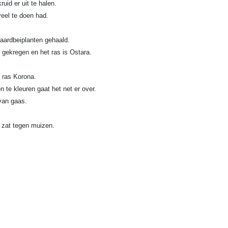
id er uit te halen.
eel te doen had.
 aardbeiplanten gehaald.
e gekregen en het ras is Ostara.
 ras Korona.
 te kleuren gaat het net er over.
 van gaas.
s zat tegen muizen.