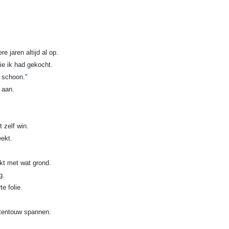
e jaren altijd al op.
ie ik had gekocht.
l schoon."
 aan.
 zelf win.
ekt.
kt met wat grond.
g.
e folie.
atentouw spannen.