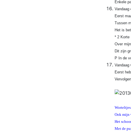
Enkele pa
Vandaag e
Eerst maa
Tussen mi
Het is be
* 2 Korte 
Over mijn
Dit zijn 
P In de v
Vandaag w
Eerst heb
Vervolgen
Worteltjes
Ook mijn w
Het schoon
Met de pun