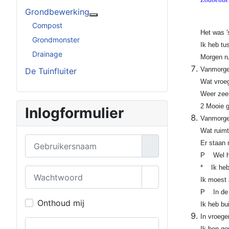
Grondbewerking
Meer over: Grondbewerking
Compost
Het was '
Grondmonster
Ik heb tu
Drainage
Morgen ru
Vanmorgen
De Tuinfluiter
Wat vroeg
Weer zeer
2 Mooie g
Inlogformulier
Vanmorgen
Wat ruimt
Gebruikersnaam
Er staan 
P Wel heb
* Ik heb
Wachtwoord
Ik moest 
Toon wachtwoord
P In de t
Onthoud mij
Ik heb bu
In vroege
Ik ben ge