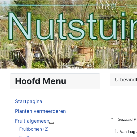
Hoofd Menu
U bevindt
Startpagina
Planten vermeerderen
* = Gezaaid P
Fruit algemeen
Meer over: Fruit algemeen
Fruitbomen (2)
Vandaag a