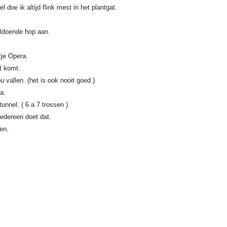
e ik altijd flink mest in het plantgat.
oldoende hop aan.
tje Opera.
t komt.
vallen. (het is ook nooit goed )
a.
nnel. ( 6 a 7 trossen )
edereen doet dat.
en.