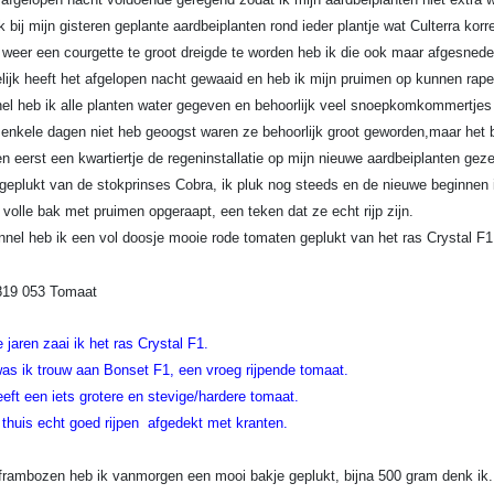
k bij mijn gisteren geplante aardbeiplanten rond ieder plantje wat Culterra korr
weer een courgette te groot dreigde te worden heb ik die ook maar afgesnede
ijk heeft het afgelopen nacht gewaaid en heb ik mijn pruimen op kunnen rape
nel heb ik alle planten water gegeven en behoorlijk veel snoepkomkommertjes
enkele dagen niet heb geoogst waren ze behoorlijk groot geworden,maar het
 eerst een kwartiertje de regeninstallatie op mijn nieuwe aardbeiplanten geze
geplukt van de stokprinses Cobra, ik pluk nog steeds en de nieuwe beginnen
volle bak met pruimen opgeraapt, een teken dat ze echt rijp zijn.
unnel heb ik een vol doosje mooie rode tomaten geplukt van het ras Crystal F1
 jaren zaai ik het ras Crystal F1.
as ik trouw aan Bonset F1, een vroeg rijpende tomaat.
eeft een iets grotere en stevige/hardere tomaat.
e thuis echt goed rijpen afgedekt met kranten.
frambozen heb ik vanmorgen een mooi bakje geplukt, bijna 500 gram denk ik.