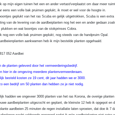
k op mijn eigen tuinen het een en ander vertast/verplaatst om daar meer ruimt
 eens een volle bak pruimen geplukt, ik moet er wel voor de hoogte in.
oontjes geplukt van het ras Scuba en gelijk uitgetrokken, Scuba is een extr
ting van de levering van de aardbeiplanten nog het een en ander gedaan zoa
 plukken en wat boontjes van de stokprinses Cobra.
k nog een volle bak pruimen geplukt, nog steeds van de handpruim Opal.
ardbeienplanten aankwamen heb ik mijn bestelde planten opgehaald.
 de planten geleverd door het vermeerderingsbedrijf.
n hier in de omgeving meerdere plantenvermeerderaars.
jk besteld kosten ze 19 cent, dit jaar hadden we er 3000.
 zo een bedrijf om 50 planten dan hebben ze je niet nodig.
jk hadden we ongeveer 3000 planten van het ras Korona, de overige planten
euwe aardbeiplanten uitgezocht en geplant, de kleinste 12 heb ik opgepot en di
lante aardbeien 25 minuten de regen installatie laten sproeien, dat doe ik 7
 afgelopen nacht voldoende geregend zodat ik mijn aardbeiplanten niet extra 