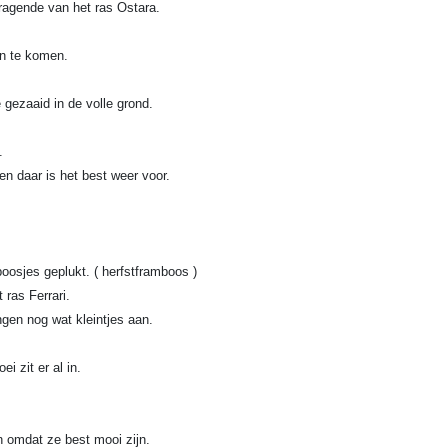
dragende van het ras Ostara.
in te komen.
 gezaaid in de volle grond.
.
n daar is het best weer voor.
osjes geplukt. ( herfstframboos )
ras Ferrari.
ngen nog wat kleintjes aan.
i zit er al in.
n omdat ze best mooi zijn.