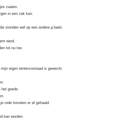
jes zaaien.
rgen in een zak kan.
die stonden wel op een andere p;laats.
arm werd.
en tot nu toe.
 mijn eigen wintervoorraad is geweckt.
en.
 het goede.
en.
e rode tomaten er af gehaald.
aid kan worden.