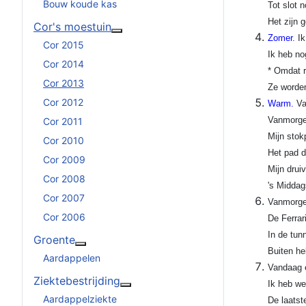
Bouw koude kas
Tot slot 
Het zijn 
Cor's moestuin
Meer over: Cor's moestuin
Zomer.
Ik
Cor 2015
Ik heb n
Cor 2014
* Omdat r
Cor 2013
Ze worden
Cor 2012
Warm.
Va
Vanmorgen
Cor 2011
Mijn stok
Cor 2010
Het pad d
Cor 2009
Mijn drui
Cor 2008
's Middag
Cor 2007
Vanmorgen
Cor 2006
De Ferrar
In de tun
Groente
Meer over: Groente
Buiten he
Aardappelen
Vandaag e
Ziektebestrijding
Ik heb we
Meer over: Ziektebestrijding
Aardappelziekte
De laatst