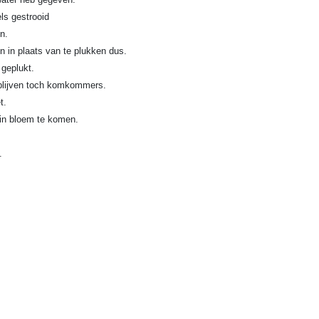
els gestrooid
n.
n in plaats van te plukken dus.
 geplukt.
 blijven toch komkommers.
t.
 in bloem te komen.
.