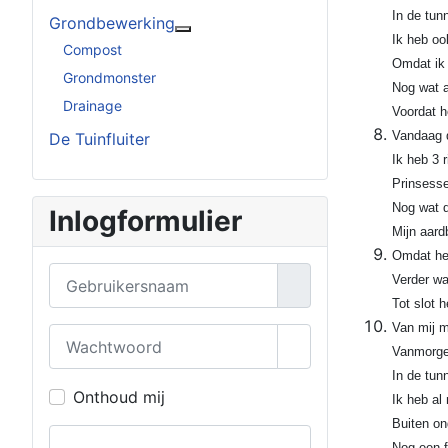
In de tun
Grondbewerking
Meer over: Grondbewerking
Ik heb oo
Compost
Omdat ik 
Grondmonster
Nog wat 
Drainage
Voordat h
Vandaag d
De Tuinfluiter
Ik heb 3 
Prinsesse
Nog wat d
Inlogformulier
Mijn aard
Omdat het 
Gebruikersnaam
Verder wa
Tot slot 
Van mij m
Wachtwoord
Vanmorgen
Toon wachtwoord
In de tun
Onthoud mij
Ik heb al
Buiten on
Nog een f