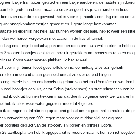
nog een bakje frambozen geplukt en een bakje aardbeien, de laatste zijn door
geen hele grote aardbeien maar ze smaken goed als je van aardbeien houdt.
 ben even naar de tuin geweest, het is voor mij moeilijk een dag niet op de tu
og wat snoepkomkommertjes geoogst en 1 grote lange komkommer.
aapstelen eigenlijk het hele jaar kunnen worden gezaaid, heb ik weer een rijtje
 dan wel harder vergeleken met zaaien in de kas of tunnel.
ndaag eerst mijn boodschappen moeten doen om thuis wat te eten te hebben
 2 soorten boontjes geplukt en ook uit getrokken om bonenstro te laten droge
prinses Cobra weer moeten plukken, ik had er veel.
at voor mijn tuinen loopt geschoffeld en na de middag alles aan geharkt.
ven die aan de pad staan gesnoeid omdat ze over de pad hingen.
s nog enkele bossen aardappels uitgedaan van het ras Première en wat frambo
 veel boontjes geplukt, eerst Cobra (stokprinses) en stamprinsessen van het 
i had ik ook uit kunnen trekken maar dat doe ik volgende week wel want er hi
nel heb ik alles weer water gegeven, meestal 4 gieters.
b ik de regen installatie nog op de prei gehad om ze goed nat te maken, de groe
en verwachting van 90% regen maar voor de middag viel het erg mee.
er boontjes geplukt van de stokken, snijbonen en prinses Cobra.
e 25 aardbeiplanten heb ik opgepot, dit is reserve maar ik kon ze niet wegdoe