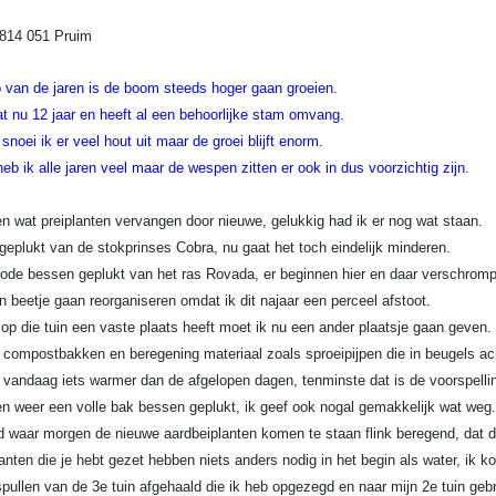
p van de jaren is de boom steeds hoger gaan groeien.
t nu 12 jaar en heeft al een behoorlijke stam omvang.
 snoei ik er veel hout uit maar de groei blijft enorm.
eb ik alle jaren veel maar de wespen zitten er ook in dus voorzichtig zijn.
 wat preiplanten vervangen door nieuwe, gelukkig had ik er nog wat staan.
geplukt van de stokprinses Cobra, nu gaat het toch eindelijk minderen.
ode bessen geplukt van het ras Rovada, er beginnen hier en daar verschrom
n beetje gaan reorganiseren omdat ik dit najaar een perceel afstoot.
 op die tuin een vaste plaats heeft moet ik nu een ander plaatsje gaan geven.
compostbakken en beregening materiaal zoals sproeipijpen die in beugels acht
 vandaag iets warmer dan de afgelopen dagen, tenminste dat is de voorspelli
 weer een volle bak bessen geplukt, ik geef ook nogal gemakkelijk wat weg.
d waar morgen de nieuwe aardbeiplanten komen te staan flink beregend, dat d
anten die je hebt gezet hebben niets anders nodig in het begin als water, ik k
pullen van de 3e tuin afgehaald die ik heb opgezegd en naar mijn 2e tuin geb