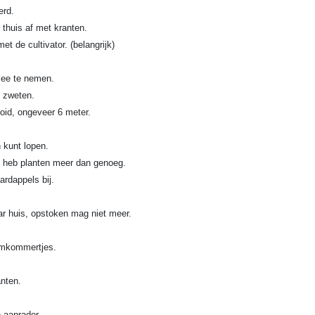
erd.
thuis af met kranten.
t de cultivator. (belangrijk)
mee te nemen.
 zweten.
ooid, ongeveer 6 meter.
 kunt lopen.
k heb planten meer dan genoeg.
ardappels bij.
ar huis, opstoken mag niet meer.
omkommertjes.
anten.
e aanrader.