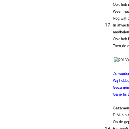
Ook heb i
Weer maar
Nog wat b
In afwach
aardbeien
Ook heb i
Toen de a
Zo worden
Wij hebbe
Gezamenli
Ga je bij
Gezamenli
P Mijn ni
Op de gep
Het heeft