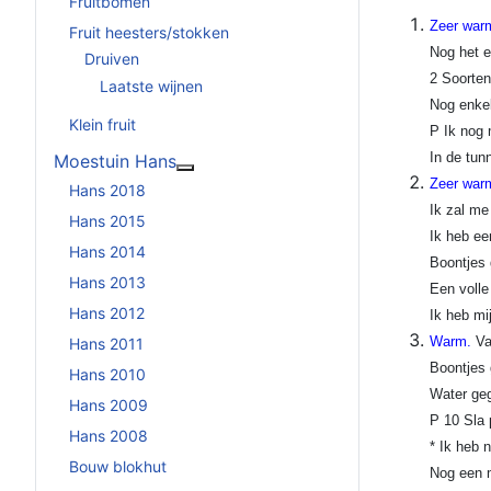
Fruitbomen
Zeer war
Fruit heesters/stokken
Nog het e
Druiven
2 Soorten
Laatste wijnen
Nog enkel
Klein fruit
P Ik nog 
In de tun
Moestuin Hans
Meer over: Moestuin Hans
Zeer warm
Hans 2018
Ik zal me
Hans 2015
Ik heb ee
Hans 2014
Boontjes 
Hans 2013
Een volle
Hans 2012
Ik heb mi
Warm.
Va
Hans 2011
Boontjes 
Hans 2010
Water geg
Hans 2009
P 10 Sla 
Hans 2008
* Ik heb 
Bouw blokhut
Nog een m