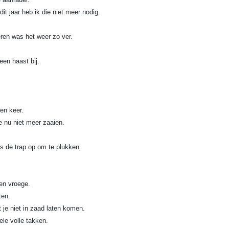
it jaar heb ik die niet meer nodig.
eren was het weer zo ver.
een haast bij.
en keer.
 nu niet meer zaaien.
s de trap op om te plukken.
een vroege.
ten.
 je niet in zaad laten komen.
le volle takken.