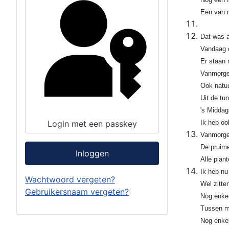
Een van m
Dat was a
Vandaag d
Er staan n
Vanmorgen
Ook natuu
Uit de t
's Middag
Login met een passkey
Ik heb oo
Vanmorgen
De pruime
Inloggen
Alle plan
Ik heb nu 
Wachtwoord vergeten?
Wel zitte
Gebruikersnaam vergeten?
Nog enkel
Tussen mi
Nog enkel