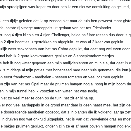
ijn sproeipijpen was kapot en daar heb ik een nieuwe aansluiting op gelijmd, d
l een tijdje geleden dat ik op zondag niet naar de tuin ben geweest maar gist
e laatste rij vroege aardappels uit gedaan van het ras Frieslander.
u nog 4 rijen Nicola en 4 rijen Challenger, beide half late rassen dus daar is g
 2 rijen boontjes uitgetrokken en afgeplukt, er was al 2 keer van geplukt.
rlijk weer stokprinses van het ras Cobra geplukt, dat gaat nog wel even door.
unnel heb ik 2 grote komkommers geplukt en 8 snoepkomkommertjes.
s heb ik nog water gegeven aan mijn andijvieplanten en mijn sla, dat gaat in e
k 's middags al mijn potjes met bonenzaad mee naar huis genomen, die kun je
 eerst frambozen - aardbeien - bessen tomaten en veel pruimen geplukt.
n zijn van het ras Opal maar de pruimen hangen nog al hoog in mijn boom du
ten in mijn tunnel heb ik voorzien van water, het was nodig.
niet zo veel meer te doen op de tuin, het zit er bijna op.
n er nog veel aardappels in de grond maar daar is geen haast mee, het zijn g
e doordragende aardbeien opgepot, dat zijn planten die ik volgend jaar ga zet
jn druiven nog wat onkruid uitgeplukt, het is van dat vervelende gras en moet
e bakjes pruimen geplukt, onderin zijn ze er af maar bovenin hangen nog enke