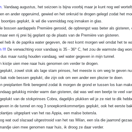
m.
Vandaag augustus, het seizoen is bijna voorbij maar je kunt nog wel wortelt
en en ander opgeruimd, gewied en het onkruid te drogen gelegd zodat het mo
 boontjes geplukt, ik wil die vanmiddag nog inmaken in glas.
e bossen aardappels Première gerooid, de opbrengst was beter als gisteren, 
maar een rij prei bij geplant op de plaats van de Première van gisteren.
nel heb ik de paprika water gegeven, de rest komt morgen wel omdat het te w
o
 !!!
De verwachting voor vandaag is 35 - 36
C, het zou de warmste dag word
 dus maar rustig houden vandaag, wel water gegeven in mijn tunnel.
n kistje uien mee naar huis genomen om verder te drogen.
geplukt, zowel stok als lage stam prinses, het meeste is om weg te geven nu
 bak rode bessen geplukt, die zijn ook om een ander een plezier te doen.
jn preiplanten flink beregend zodat ik morgen de grond er tussen los kan mak
ndaag gelukkig minder warm dan gisteren, dat was wel een beetje te veel van
geplukt van de stokprinses Cobra, dagelijks plukken wil je ze niet te dik hebb
even in de tunnel en nog 3 snoepkomkommertjes geplukt, ook het eerste bakj
plantjes uitgeplant van het ras Appia, een malse botersla.
nog wat oud slazaad uitgestrooid van het ras Milan, een sla die jaarrond geza
andje uien mee genomen naar huis, ik droog ze daar verder.