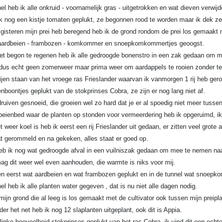
nel heb ik alle onkruid - voornamelijk gras - uitgetrokken en wat dieven verwijd
k nog een kistje tomaten geplukt, ze begonnen rood te worden maar ik dek ze 
gisteren mijn prei heb beregend heb ik de grond rondom de prei los gemaakt me
aardbeien - frambozen - komkommer en snoepkomkommertjes geoogst.
et begon te regenen heb ik alle gedroogde bonenstro in een zak gedaan om 
us echt geen zomerweer maar prima weer om aardappels te rooien zonder te
rijen staan van het vroege ras Frieslander waarvan ik vanmorgen 1 rij heb ger
nboontjes geplukt van de stokprinses Cobra, ze zijn er nog lang niet af.
ruiven gesnoeid, die groeien wel zo hard dat je er al spoedig niet meer tussen
beienbed waar de planten op stonden voor vermeerdering heb ik opgeruimd, i
weer koel is heb ik eerst een rij Frieslander uit gedaan, er zitten veel grote a
t gerommeld en na gekeken, alles staat er goed op.
heb ik nog wat gedroogde afval in een vuilniszak gedaan om mee te nemen na
ag dit weer wel even aanhouden, die warmte is niks voor mij.
 eerst wat aardbeien en wat frambozen geplukt en in de tunnel wat snoepk
nel heb ik alle planten water gegeven , dat is nu niet alle dagen nodig.
 mijn grond die al leeg is los gemaakt met de cultivator ook tussen mijn preipl
der het net heb ik nog 12 slaplanten uitgeplant, ook dit is Appia.
linke hoeveelheid stokprinses geplukt van het ras Cobra, ik vind dit een echt