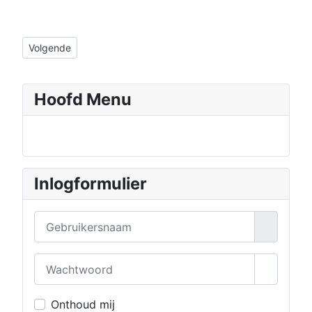
Volgende artikel: Fotoreportage bouw blokhut
Volgende
Hoofd Menu
Inlogformulier
Gebruikersnaam
Wachtwoord
Toon wa
Onthoud mij