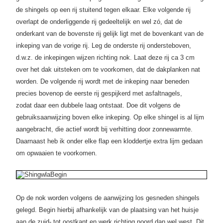
de shingels op een rij stuitend tegen elkaar. Elke volgende rij
overlapt de onderliggende rij gedeeltelijk en wel zó, dat de
onderkant van de bovenste rij gelijk ligt met de bovenkant van de
inkeping van de vorige rij. Leg de onderste rij ondersteboven,
d.w.z. de inkepingen wijzen richting nok. Laat deze rij ca 3 cm
over het dak uitsteken om te voorkomen, dat de dakplanken nat
worden. De volgende rij wordt met de inkeping naar beneden
precies bovenop de eerste rij gespijkerd met asfaltnagels,
zodat daar een dubbele laag ontstaat. Doe dit volgens de
gebruiksaanwijzing boven elke inkeping. Op elke shingel is al lijm
aangebracht, die actief wordt bij verhitting door zonnewarmte.
Daarnaast heb ik onder elke flap een kloddertje extra lijm gedaan
om opwaaien te voorkomen.
Op de nok worden volgens de aanwijzing los gesneden shingels
gelegd. Begin hierbij afhankelijk van de plaatsing van het huisje
aan de zuid- tot oostkant en werk richting noord dan wel west. Dit