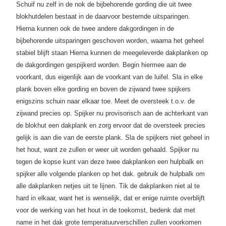
Schuif nu zelf in de nok de bijbehorende gording die uit twee
blokhutdelen bestaat in de daarvoor bestemde uitsparingen.
Hierna kunnen ook de twee andere dakgordingen in de
bijbehorende uitsparingen geschoven worden, waarna het geheel
stabiel blijft staan
Hierna kunnen de meegeleverde dakplanken op
de dakgordingen gespijkerd worden. Begin hiermee aan de
voorkant, dus eigenlijk aan de voorkant van de luifel. Sla in elke
plank boven elke gording en boven de zijwand twee spijkers
enigszins schuin naar elkaar toe. Meet de oversteek t.o.v. de
zijwand precies op. Spijker nu provisorisch aan de achterkant van
de blokhut een dakplank en zorg ervoor dat de oversteek precies
gelijk is aan die van de eerste plank. Sla de spijkers niet geheel in
het hout, want ze zullen er weer uit worden gehaald. Spijker nu
tegen de kopse kunt van deze twee dakplanken een hulpbalk en
spijker alle volgende planken op het dak. gebruik de hulpbalk om
alle dakplanken netjes uit te lijnen. Tik de dakplanken niet al te
hard in elkaar, want het is wenselijk, dat er enige ruimte overblijft
voor de werking van het hout in de toekomst, bedenk dat met
name in het dak grote temperatuurverschillen zullen voorkomen