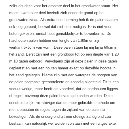
zelfs als deze voor het grootste deel in het grondwater staan. Het
meest kwetsbare deel bevindt zich onder de grond op het
grondwaterniveau. Als extra bescherming heb ik de palen daarom
ook nog geteerd, hoewel dat niet echt nodig is. Er is niet voor
beton gekozen, omdat hout gemakkelijker te bewerken is. De
hardhouten palen hebben een lengte van 1,80m en zijn
vierkant 6x6cm van vorm. Deze palen staan bij mij bijna 60cm in
het zand. Eerst zijn met een grondboor tot op een diepte van 1,20
m 10 gaten geboord. Vervolgens zijn al deze palen in deze gaten
geplaatst en met een houten hamer exact op dezelfde hoogte in
het zand geslagen. Hierna zijn met een waterpas de hoogten van
de palen nogmaals gecontroleerd en zonodig bijgesteld. Dit is een
secuur werkje, maar heeft als voordeel, dat de hardhouten liggers
of regels bovenop deze palen bevestigd konden worden. Deze
constructie lijkt mij steviger dan de meer gebruikte methode om
met slotbouten de regels tegen de zijkant van de palen te
bevestigen.
Als de ondergrond uit een stevige zandgrond zou
bestaan, kan natuurlijk wel worden volstaan met een uitgevlakte