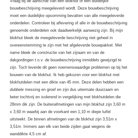
Vraag bij de aanschaf van een blokhut of een duidelijke
bouwbeschrijving meegeleverd wordt. Deze bouwbeschrijving
moet een duidelijke opsomming bevatten van alle meegeleverde
onderdelen. Controleer bij aflevering of alle in de bouwbeschrijving
genoemde onderdelen ook daadwerkelijk aanwezig zijn. Bij mijn
blokhut bleek de meegeleverde beschrijving niet geheel in
overeenstemming te zijn met het afgeleverde bouwpakket. Met
name bleek de constructie van het zijraam en van de
dakgordingen t.o.v. de bouwbeschrijving inmiddels gewijzigd te
zijn. Toch leverde dit geen noemenswaardige problemen op bij het
bouwen van de blokhut. Ik heb gekozen voor een blokhut met
blokhutdelen met een dikte van 45 mm. Deze delen hebben een
dubbele
messing en groef en zijn dus uitermate duurzaam en
beter tochtvrij en isolerend in vergelijking met blokhutdelen die
28mm dik zijn. De buitenafmetingen van mijn blokhut zijn 3,60 m
x 3,60 m waarbij aan de voorkant een 1,10 m diepe luifel
uitsteekt. De binnen afmetingen van de blokhut zijn 3,51m x
3,51m. Immers aan elk van beide zijden gaat wegens de
wanddikte 4,5 cm af.