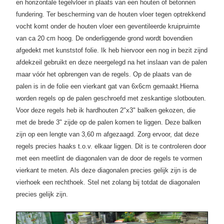
en horizontale tegelvloer in plaats van een houten of betonnen
fundering. Ter bescherming van de houten vloer tegen optrekkend
vocht komt onder de houten vloer een geventileerde kruipruimte
van ca 20 cm hoog. De onderliggende grond wordt bovendien
afgedekt met kunststof folie. Ik heb hiervoor een nog in bezit zijnd
afdekzeil gebruikt en deze neergelegd na het inslaan van de palen
maar vóór het opbrengen van de regels. Op de plaats van de
palen is in de folie een vierkant gat van 6x6cm gemaakt.
Hierna
worden regels op de palen geschroefd met zeskantige slotbouten.
Voor deze regels heb ik hardhouten 2"x3" balken gekozen, die
met de brede 3" zijde op de palen komen te liggen. Deze balken
zijn op een lengte van 3,60 m afgezaagd. Zorg ervoor, dat deze
regels precies haaks t.o.v. elkaar liggen. Dit is te controleren door
met een meetlint de diagonalen van de door de regels te vormen
vierkant te meten. Als deze diagonalen precies gelijk zijn is de
vierhoek een rechthoek. Stel net zolang bij totdat de diagonalen
precies gelijk zijn.