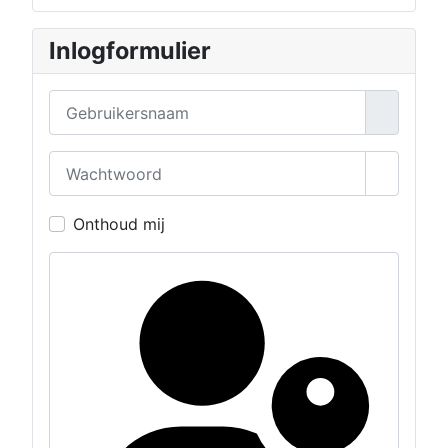
Inlogformulier
Gebruikersnaam
Wachtwoord
Toon wa
Onthoud mij