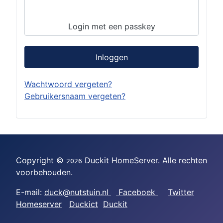
Login met een passkey
Inloggen
Wachtwoord vergeten?
Gebruikersnaam vergeten?
Copyright ©
Duckit HomeServer. Alle rechten
2026
voorbehouden.
E-mail:
duck@nutstuin.nl
Faceboek
Twitter
Homeserver
Duckict
Duckit