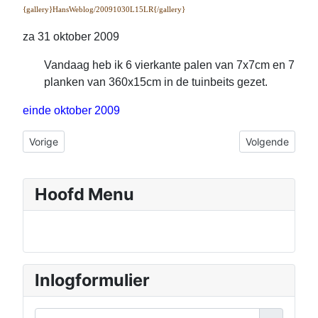
{gallery}HansWeblog/20091030L15LR{/gallery}
za 31 oktober 2009
Vandaag heb ik 6 vierkante palen van 7x7cm en 7
planken van 360x15cm in de tuinbeits gezet.
einde oktober 2009
Vorig artikel: november 2009 Hans
Volgende artik
Vorige
Volgende
Hoofd Menu
Inlogformulier
Gebruikersnaam