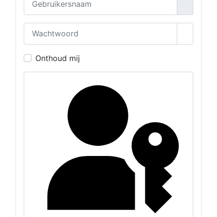
Wachtwoord
Toon wa
Onthoud mij