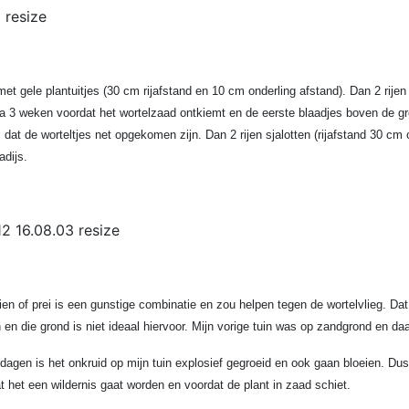
met gele plantuitjes (30 cm rijafstand en 10 cm onderling afstand). Dan 2 rij
a 3 weken voordat het wortelzaad ontkiemt en de eerste blaadjes boven de gr
d, dat de worteltjes net opgekomen zijn. Dan 2 rijen sjalotten (rijafstand 30 
dijs.
ien of prei is een gunstige combinatie en zou helpen tegen de wortelvlieg. Dat
en die grond is niet ideaal hiervoor. Mijn vorige tuin was op zandgrond en daa
 dagen is het onkruid op mijn tuin explosief gegroeid en ook gaan bloeien. Du
t het een wildernis gaat worden en voordat de plant in zaad schiet.