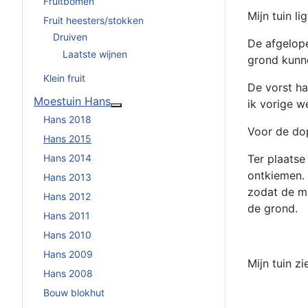
Fruitbomen
Mijn tuin l
Fruit heesters/stokken
Druiven
De afgelope
Laatste wijnen
grond kunne
Klein fruit
De vorst ha
Moestuin Hans
ik vorige w
Meer over: Moestuin Hans
Hans 2018
Voor de dop
Hans 2015
Hans 2014
Ter plaatse
ontkiemen.
Hans 2013
zodat de mu
Hans 2012
de grond.
Hans 2011
Hans 2010
Hans 2009
Mijn tuin zi
Hans 2008
Bouw blokhut