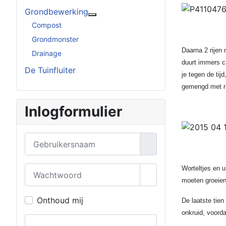
Grondbewerking
Meer over: Grondbewerking
Compost
Grondmonster
Daarna 2 rijen 
Drainage
duurt immers c
De Tuinfluiter
je tegen de tij
gemengd met ra
Inlogformulier
Gebruikersnaam
Wachtwoord
Worteltjes en u
Toon wachtwoord
moeten groeien 
Onthoud mij
De laatste tien
onkruid, voorda