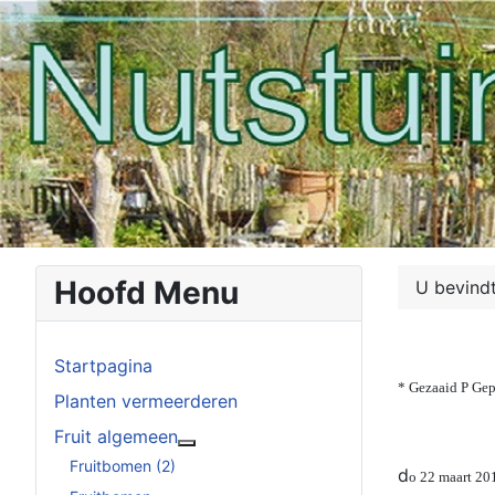
Hoofd Menu
U bevindt
Startpagina
* Gezaaid P Gep
Planten vermeerderen
Fruit algemeen
Meer over: Fruit algemeen
Fruitbomen (2)
d
o 22 maart 20