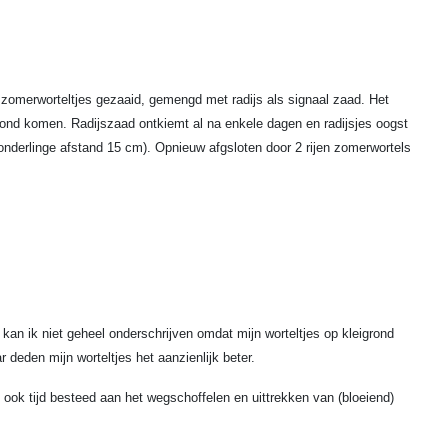
en zomerworteltjes gezaaid, gemengd met radijs als signaal zaad. Het
ond komen. Radijszaad ontkiemt al na enkele dagen en radijsjes oogst
cm onderlinge afstand 15 cm). Opnieuw afgsloten door 2 rijen zomerwortels
 kan ik niet geheel onderschrijven omdat mijn worteltjes op kleigrond
r deden mijn worteltjes het aanzienlijk beter.
s ook tijd besteed aan het wegschoffelen en uittrekken van (bloeiend)